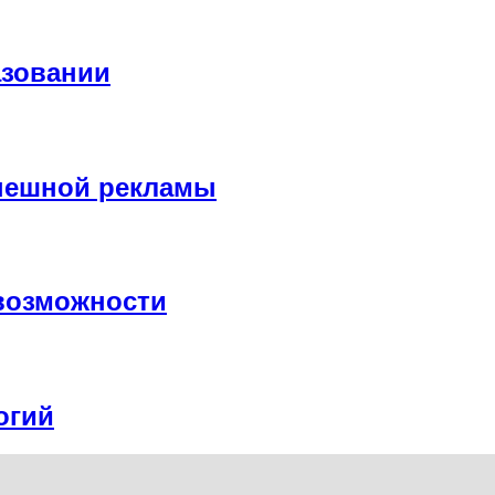
азовании
спешной рекламы
возможности
огий