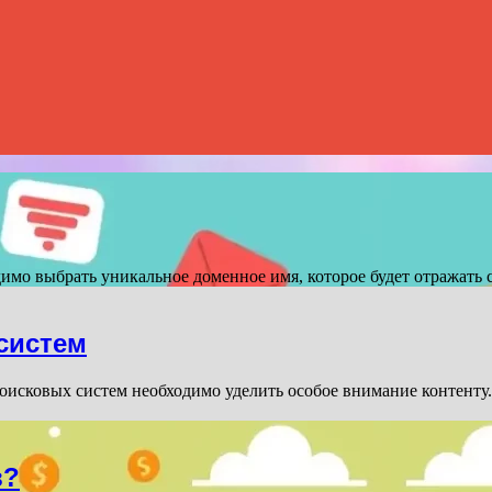
димо выбрать уникальное доменное имя, которое будет отражать
систем
оисковых систем необходимо уделить особое внимание контенту
в?