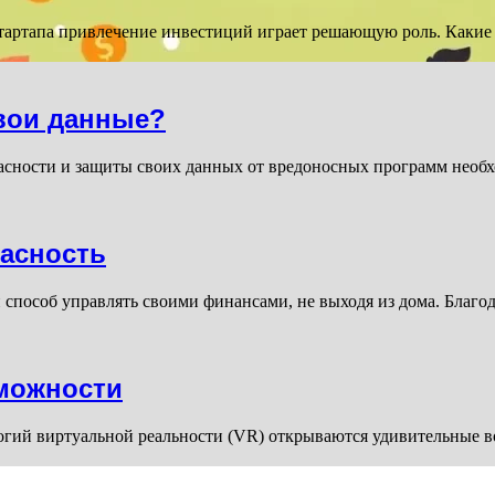
артапа привлечение инвестиций играет решающую роль. Какие 
свои данные?
асности и защиты своих данных от вредоносных программ необх
пасность
способ управлять своими финансами, не выходя из дома. Благо
зможности
логий виртуальной реальности (VR) открываются удивительные 